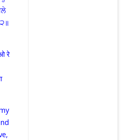
ਲੇ
॥੨॥
ओ रे
ा
 my
and
ve,