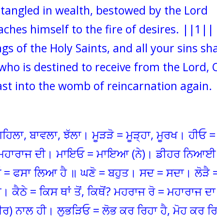
ntangled in wealth, bestowed by the Lord
ches himself to the fire of desires. ||1||
gs of the Holy Saints, and all your sins sha
ho is destined to receive from the Lord, 
ast into the womb of reincarnation again.
ਲਾ, ਬਾਵਲਾ, ਝੱਲਾ। ਮੂੜੜੋ = ਮੂੜ੍ਹਾ, ਮੂਰਖ। ਹੀਓ =
 = ਮਹਾਰਾਜ ਦੀ। ਮਾਇਓ = ਮਾਇਆ (ਨੇ)। ਡੀਹਰ ਨਿਆਈ
ਓ = ਫਸਾ ਲਿਆ ਹੈ ॥ ਘਣੋ = ਬਹੁਤ। ਸਦ = ਸਦਾ। ਲੋੜੈ 
ਨਾ। ਕੈਠੇ = ਕਿਸ ਥਾਂ ਤੋਂ, ਕਿਥੋਂ? ਮਹਰਾਜ ਰੋ = ਮਹਾਰਾਜ ਦ
ਰ) ਨਾਲ ਹੀ। ਲੁਭੜਿਓ = ਲੋਭ ਕਰ ਰਿਹਾ ਹੈ, ਮੋਹ ਕਰ ਰ