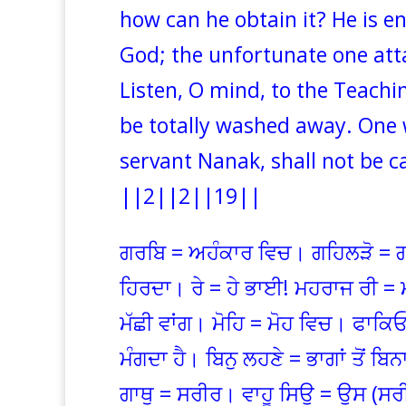
how can he obtain it? He is e
God; the unfortunate one atta
Listen, O mind, to the Teachin
be totally washed away. One w
servant Nanak, shall not be c
||2||2||19||
ਗਰਬਿ = ਅਹੰਕਾਰ ਵਿਚ। ਗਹਿਲੜੋ = ਗਹਿ
ਹਿਰਦਾ। ਰੇ = ਹੇ ਭਾਈ! ਮਹਰਾਜ ਰੀ
ਮੱਛੀ ਵਾਂਗ। ਮੋਹਿ = ਮੋਹ ਵਿਚ। ਫਾਕਿ
ਮੰਗਦਾ ਹੈ। ਬਿਨੁ ਲਹਣੇ = ਭਾਗਾਂ ਤੋਂ ਬਿ
ਗਾਥੁ = ਸਰੀਰ। ਵਾਹੂ ਸਿਉ = ਉਸ (ਸਰੀ