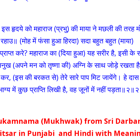
। इस हृदये को महाराज (प्रभु) की माया ने मछली की तरह म
)॥रहाउ॥ (मोह में फंसा हुआ हिरदा) सदा बहुत बहुत (माया)
से प्राप्त करे? महाराज का (दिया हुआ) यह सरीर है, इसी के
मनुख (अपने मन को तृष्णा की) अग्नि के साथ जोड़े रखता ह
ा कर, (इस की बरकत से) तेरे सारे पाप मिट जायेंगे। हे दास
्य में कुछ प्राप्ति लिखी है, वह जूनों में नहीं पड़ता॥२॥
 Hukamnama (Mukhwak) from Sri Darba
itsar in Punjabi and Hindi with Meani