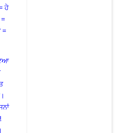
 ਹੇ
 =
 =
ਾਇਆ
ਆ
ਪਤ
ੈ।
ਜਨਾਂ
!
॥