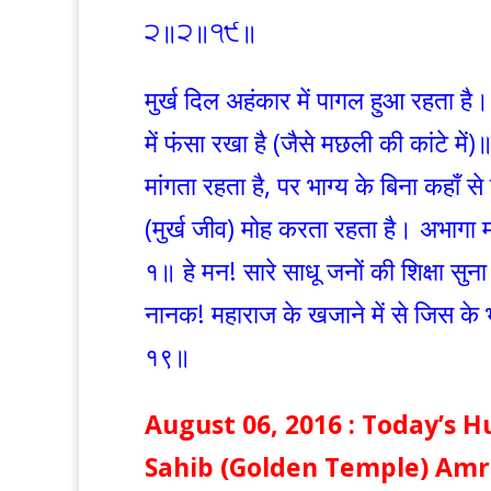
੨॥੨॥੧੯॥
मुर्ख दिल अहंकार में पागल हुआ रहता है
में फंसा रखा है (जैसे मछली की कांटे में
मांगता रहता है, पर भाग्य के बिना कहाँ 
(मुर्ख जीव) मोह करता रहता है। अभागा 
१॥ हे मन! सारे साधू जनों की शिक्षा सुन
नानक! महाराज के खजाने में से जिस के भाग
१९॥
August 06, 2016 : Today’s
Sahib (Golden Temple) Amr