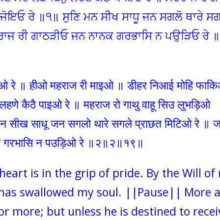
ੰਜੋਇਓ ਰੇ ॥੧॥ ਸੁਣਿ ਮਨ ਸੀਖ ਸਾਧੂ ਜਨ ਸਗਲੋ ਥਾਰੇ ਸਗ
ਮਹਰਾਜ ਰੀ ਗਾਠੜੀਓ ਜਨ ਨਾਨਕ ਗਰਭਾਸਿ ਨ ਪਉੜਿਓ ਰੇ 
ीओ रे ॥ हीओ महराज री माइओ ॥ डीहर निआई मोहि फाकि
हणे कैठै पाइओ रे ॥ महराज रो गाथु वाहू सिउ लुभड़िओ
न सीख साधू जन सगलो थारे सगले प्राछत मिटिओ रे ॥ ज
क गरभासि न पउड़िओ रे ॥२॥२॥१९॥
eart is in the grip of pride. By the Will of
, has swallowed my soul. ||Pause|| More 
r more; but unless he is destined to recei