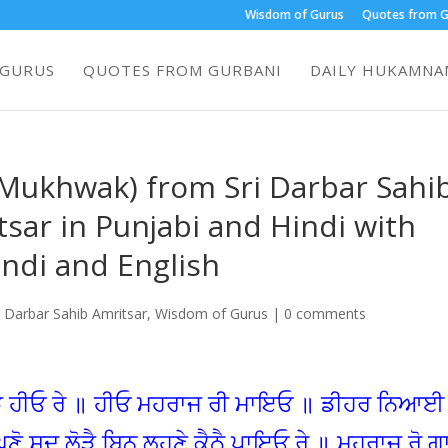
Wisdom of Gurus
Quotes from G
 GURUS
QUOTES FROM GURBANI
DAILY HUKAMNAM
ukhwak) from Sri Darbar Sahi
sar in Punjabi and Hindi with
indi and English
 Darbar Sahib Amritsar
,
Wisdom of Gurus
|
0 comments
ੜੋ ਹੀਓ ਰੇ ॥ ਹੀਓ ਮਹਰਾਜ ਰੀ ਮਾਇਓ ॥ ਡੀਹਰ ਨਿਆਈ
ਣੋ ਸਦ ਲੋੜੈ ਬਿਨੁ ਲਹਣੇ ਕੈਠੈ ਪਾਇਓ ਰੇ ॥ ਮਹਰਾਜ ਰੋ ਗਾ