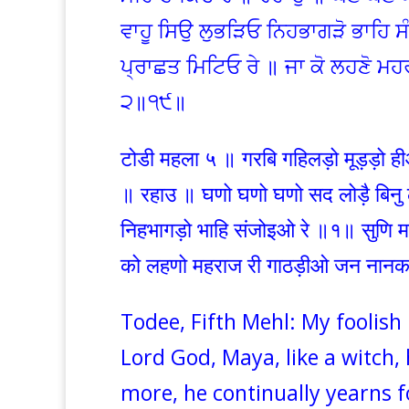
ਵਾਹੂ ਸਿਉ ਲੁਭੜਿਓ ਨਿਹਭਾਗੜੋ ਭਾਹਿ ਸ
ਪ੍ਰਾਛਤ ਮਿਟਿਓ ਰੇ ॥ ਜਾ ਕੋ ਲਹਣੋ 
੨॥੧੯॥
टोडी महला ५ ॥ गरबि गहिलड़ो मूड़ड़ो ह
॥ रहाउ ॥ घणो घणो घणो सद लोड़ै बिनु ल
निहभागड़ो भाहि संजोइओ रे ॥१॥ सुणि म
को लहणो महराज री गाठड़ीओ जन नान
Todee, Fifth Mehl: My foolish h
Lord God, Maya, like a witch
more, he continually yearns fo