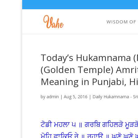
WISDOM OF
Today’s Hukamnama (M
(Golden Temple) Amrit
Meaning in Punjabi, H
by
admin
|
Aug 5, 2016
|
Daily Hukamnama - Sri
ਟੋਡੀ ਮਹਲਾ ੫ ॥ ਗਰਬਿ ਗਹਿਲੜੋ ਮੂੜ
ਮੋਹਿ ਫਾਕਿਓ ਰੇ ॥ ਰਹਾਉ ॥ ਘਣੋ ਘਣੋ ਘ