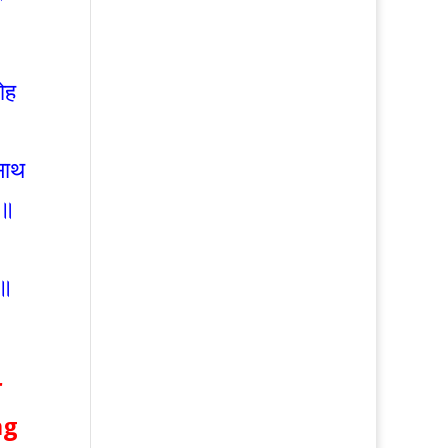
ोह
 साथ
ै॥
२॥
r
ng