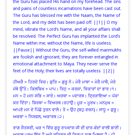
the Guru has placed His hand on my forehead. The sins
and pains of countless incarnations have been cast out.
The Guru has blessed me with the Naam, the Name of
the Lord, and my debt has been paid off. ||1|| O my
mind, vibrate the Lord’s Name, and all your affairs shall
be resolved. The Perfect Guru has implanted the Lord’s
Name within me; without the Name, life is useless.
||Pause|| Without the Guru, the self-willed manmukhs
are foolish and ignorant; they are forever entangled in
emotional attachment to Maya. They never serve the
feet of the Holy; their lives are totally useless. ||2||
ਹੀਅਰੈ = ਹਿਰਦੇ ਵਿਚ। ਗੁਰਿ = ਗੁਰੂ ਨੇ। ਮੇਰੈ ਮਾਥਾ = ਮੇਰੈ ਮਾਥੈ, ਮੇਰੇ
ਮੱਥੇ ਉੱਤੇ। ਕਿਲਬਿਖ = ਪਾਪ। ਰਿਨੁ = ਕਰਜ਼ਾ, ਵਿਕਾਰਾਂ ਦਾ ਭਾਰ।੧।
ਮਨ = ਹੇ ਮਨ! ਸਭਿ = ਸਾਰੇ। ਅਰਥਾ = ਪਦਾਰਥ। ਦ੍ਰਿੜਾਇਆ = ਪੱਕਾ
ਕਰ ਦਿੱਤਾ। ਬਿਰਥਾ = ਵਿਅਰਥ।ਰਹਾਉ। ਮੂੜ = ਮੂਰਖ। ਮਨਮੁਖ =
ਆਪਣੇ ਮਨ ਦੇ ਪਿੱਛੇ ਤੁਰਨ ਵਾਲੇ। ਤੇ = ਉਹ {ਬਹੁ-ਵਚਨ}। ਸਾਧੂ = ਗੁਰੂ।
ਅਕਥਾ = ਨਿਸਫਲ, ਅਕਾਰਥ।੨।
ਰਾਗ ਜੈਤਸਰੀ, ਘਰ ੧ ਵਿੱਚ ਗੁਰੂ ਰਾਮਦਾਸ ਜੀ ਦੀ ਚਾਰ-ਬੰਦਾਂ ਵਾਲੀ ਬਾਣੀ।
ਅਕਾਲ ਪੁਰਖ ਇੱਕ ਹੈ ਅਤੇ ਸਤਿਗੁਰੂ ਦੀ ਕਿਰਪਾ ਨਾਲ ਮਿਲਦਾ ਹੈ। (ਹੇ