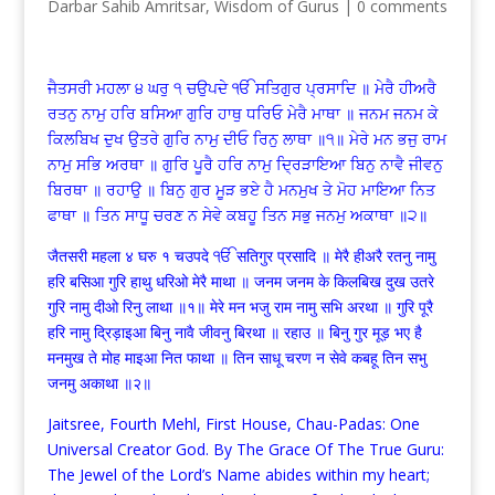
Darbar Sahib Amritsar
,
Wisdom of Gurus
|
0 comments
ਜੈਤਸਰੀ ਮਹਲਾ ੪ ਘਰੁ ੧ ਚਉਪਦੇ ੴ ਸਤਿਗੁਰ ਪ੍ਰਸਾਦਿ ॥ ਮੇਰੈ ਹੀਅਰੈ
ਰਤਨੁ ਨਾਮੁ ਹਰਿ ਬਸਿਆ ਗੁਰਿ ਹਾਥੁ ਧਰਿਓ ਮੇਰੈ ਮਾਥਾ ॥ ਜਨਮ ਜਨਮ ਕੇ
ਕਿਲਬਿਖ ਦੁਖ ਉਤਰੇ ਗੁਰਿ ਨਾਮੁ ਦੀਓ ਰਿਨੁ ਲਾਥਾ ॥੧॥ ਮੇਰੇ ਮਨ ਭਜੁ ਰਾਮ
ਨਾਮੁ ਸਭਿ ਅਰਥਾ ॥ ਗੁਰਿ ਪੂਰੈ ਹਰਿ ਨਾਮੁ ਦ੍ਰਿੜਾਇਆ ਬਿਨੁ ਨਾਵੈ ਜੀਵਨੁ
ਬਿਰਥਾ ॥ ਰਹਾਉ ॥ ਬਿਨੁ ਗੁਰ ਮੂੜ ਭਏ ਹੈ ਮਨਮੁਖ ਤੇ ਮੋਹ ਮਾਇਆ ਨਿਤ
ਫਾਥਾ ॥ ਤਿਨ ਸਾਧੂ ਚਰਣ ਨ ਸੇਵੇ ਕਬਹੂ ਤਿਨ ਸਭੁ ਜਨਮੁ ਅਕਾਥਾ ॥੨॥
जैतसरी महला ४ घरु १ चउपदे ੴ सतिगुर प्रसादि ॥ मेरै हीअरै रतनु नामु
हरि बसिआ गुरि हाथु धरिओ मेरै माथा ॥ जनम जनम के किलबिख दुख उतरे
गुरि नामु दीओ रिनु लाथा ॥१॥ मेरे मन भजु राम नामु सभि अरथा ॥ गुरि पूरै
हरि नामु द्रिड़ाइआ बिनु नावै जीवनु बिरथा ॥ रहाउ ॥ बिनु गुर मूड़ भए है
मनमुख ते मोह माइआ नित फाथा ॥ तिन साधू चरण न सेवे कबहू तिन सभु
जनमु अकाथा ॥२॥
Jaitsree, Fourth Mehl, First House, Chau-Padas: One
Universal Creator God. By The Grace Of The True Guru:
The Jewel of the Lord’s Name abides within my heart;