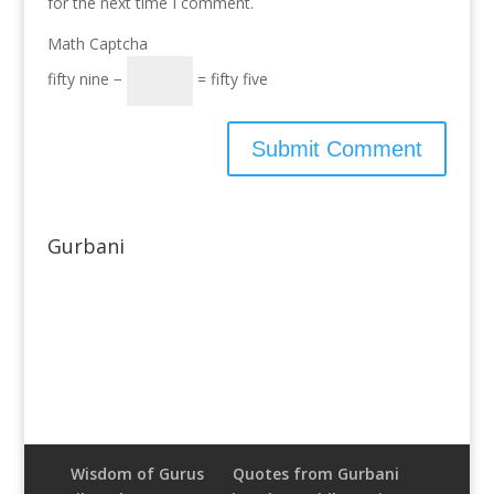
for the next time I comment.
Math Captcha
fifty nine −
= fifty five
Gurbani
Wisdom of Gurus
Quotes from Gurbani