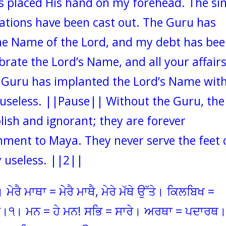
s placed His hand on my forehead. The si
nations have been cast out. The Guru has
he Name of the Lord, and my debt has be
brate the Lord’s Name, and all your affair
ct Guru has implanted the Lord’s Name wit
 useless. ||Pause|| Without the Guru, the
ish and ignorant; they are forever
hment to Maya. They never serve the feet 
ly useless. ||2||
 ਮੇਰੈ ਮਾਥਾ = ਮੇਰੈ ਮਾਥੈ, ਮੇਰੇ ਮੱਥੇ ਉੱਤੇ। ਕਿਲਬਿਖ =
ਾਰ।੧। ਮਨ = ਹੇ ਮਨ! ਸਭਿ = ਸਾਰੇ। ਅਰਥਾ = ਪਦਾਰਥ