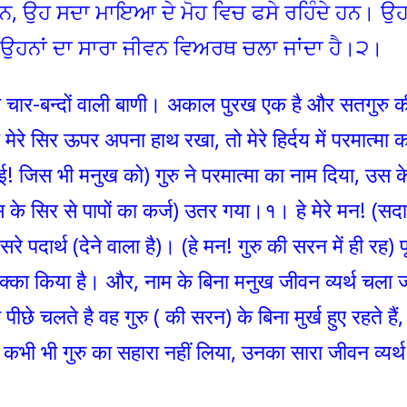
ੇ ਹਨ, ਉਹ ਸਦਾ ਮਾਇਆ ਦੇ ਮੋਹ ਵਿਚ ਫਸੇ ਰਹਿੰਦੇ ਹਨ। ਉਹ
, ਉਹਨਾਂ ਦਾ ਸਾਰਾ ਜੀਵਨ ਵਿਅਰਥ ਚਲਾ ਜਾਂਦਾ ਹੈ।੨।
की चार-बन्दों वाली बाणी। अकाल पुरख एक है और सतगुरु क
ने मेरे सिर ऊपर अपना हाथ रखा, तो मेरे हिर्दय में परमात्मा 
 जिस भी मनुख को) गुरु ने परमात्मा का नाम दिया, उस क
स के सिर से पापों का कर्ज) उतर गया।१। हे मेरे मन! (सदा
े पदार्थ (देने वाला है)। (हे मन! गुरु की सरन में ही रह) पू
ं) पक्का किया है। और, नाम के बिना मनुख जीवन व्यर्थ चला 
छे चलते है वह गुरु ( की सरन) के बिना मुर्ख हुए रहते हैं,
ने कभी भी गुरु का सहारा नहीं लिया, उनका सारा जीवन व्यर्थ