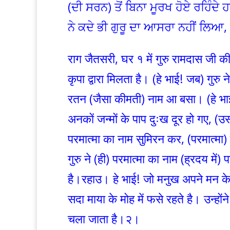
(ਦੀ ਸਰਨ) ਤੋਂ ਬਿਨਾ ਮੂਰਖ ਹੋਏ ਰਹਿੰਦ
ਨੇ ਕਦੇ ਭੀ ਗੁਰੂ ਦਾ ਆਸਰਾ ਨਹੀਂ ਲਿਆ
राग जैतसरी, घर १ में गुरु रामदास जी 
कृपा द्वारा मिलता है। (हे भाई! जब) गुरु 
रतन (जैसा कीमती) नाम आ बसा। (हे भाई!
अनकों जन्मों के पाप दुःख दूर हो गए, (उ
परमात्मा का नाम सुमिरन कर, (परमात्मा) सर
गुरु ने (ही) परमात्मा का नाम (ह्रदय मे
है।रहाउ। हे भाई! जो मनुख अपने मन के पी
सदा माया के मोह में फसे रहते है। उन्हों
चला जाता है।२।