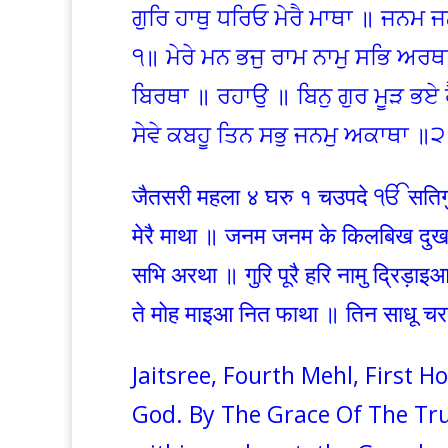
ਗੁਰਿ ਹਾਥੁ ਧਰਿਓ ਮੇਰੈ ਮਾਥਾ ॥ ਜਨਮ ਜ
੧॥ ਮੇਰੇ ਮਨ ਭਜੁ ਰਾਮ ਨਾਮੁ ਸਭਿ ਅਰਥਾ
ਬਿਰਥਾ ॥ ਰਹਾਉ ॥ ਬਿਨੁ ਗੁਰ ਮੂੜ ਭਏ
ਸੇਵੇ ਕਬਹੂ ਤਿਨ ਸਭੁ ਜਨਮੁ ਅਕਾਥਾ ॥
जैतसरी महला ४ घरु १ चउपदे ੴ सतिगुर 
मेरै माथा ॥ जनम जनम के किलबिख दुख उ
सभि अरथा ॥ गुरि पूरै हरि नामु द्रिड़ाइ
ते मोह माइआ नित फाथा ॥ तिन साधू च
Jaitsree, Fourth Mehl, First 
God. By The Grace Of The Tru