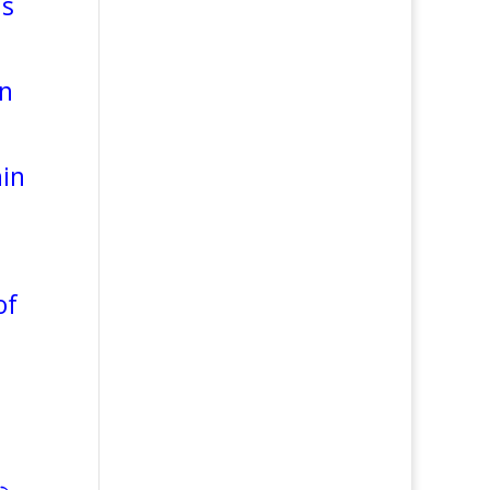
ns
en
s
hin
of
।