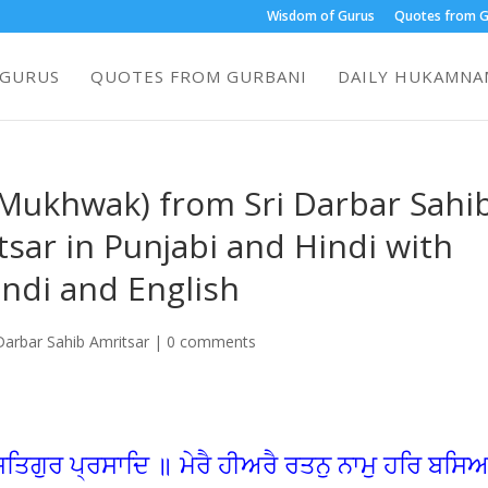
Wisdom of Gurus
Quotes from G
 GURUS
QUOTES FROM GURBANI
DAILY HUKAMNAM
ukhwak) from Sri Darbar Sahi
sar in Punjabi and Hindi with
indi and English
arbar Sahib Amritsar
|
0 comments
ਿਗੁਰ ਪ੍ਰਸਾਦਿ ॥ ਮੇਰੈ ਹੀਅਰੈ ਰਤਨੁ ਨਾਮੁ ਹਰਿ ਬਸਿ