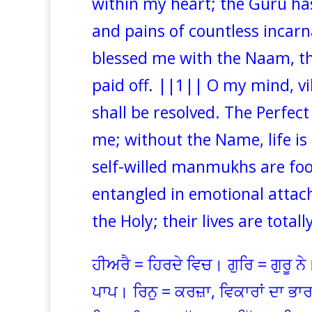
within my heart; the Guru ha
and pains of countless incar
blessed me with the Naam, t
paid off. ||1|| O my mind, vi
shall be resolved. The Perfe
me; without the Name, life is
self-willed manmukhs are fool
entangled in emotional attac
the Holy; their lives are total
ਹੀਅਰੈ = ਹਿਰਦੇ ਵਿਚ। ਗੁਰਿ = ਗੁਰੂ ਨੇ।
ਪਾਪ। ਰਿਨੁ = ਕਰਜ਼ਾ, ਵਿਕਾਰਾਂ ਦਾ ਭ