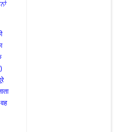
ਨਾਂ
ी
का
े
)
रे
जाता
 वह