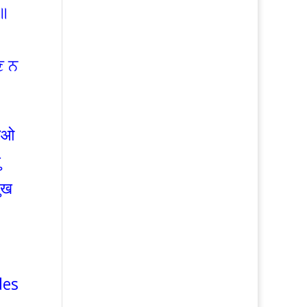
 ॥
ਣ ਨ
रिओ
ु
मुख
des