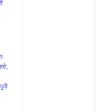
ਣੇ
।
ਈ!
 ਗਏ,
ਪੂਰੇ