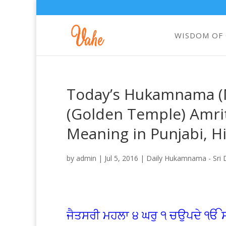
WISDOM OF
Today’s Hukamnama (M
(Golden Temple) Amrit
Meaning in Punjabi, H
by
admin
|
Jul 5, 2016
|
Daily Hukamnama - Sri D
ਜੈਤਸਰੀ ਮਹਲਾ ੪ ਘਰੁ ੧ ਚਉਪਦੇ ੴ ਸਤ