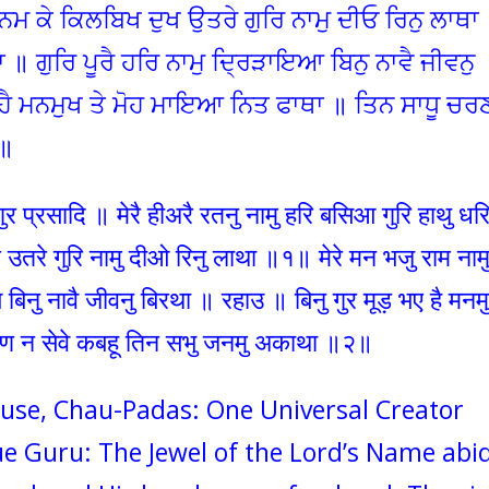
ਨਮ ਕੇ ਕਿਲਬਿਖ ਦੁਖ ਉਤਰੇ ਗੁਰਿ ਨਾਮੁ ਦੀਓ ਰਿਨੁ ਲਾਥਾ
 ॥ ਗੁਰਿ ਪੂਰੈ ਹਰਿ ਨਾਮੁ ਦ੍ਰਿੜਾਇਆ ਬਿਨੁ ਨਾਵੈ ਜੀਵਨੁ
 ਹੈ ਮਨਮੁਖ ਤੇ ਮੋਹ ਮਾਇਆ ਨਿਤ ਫਾਥਾ ॥ ਤਿਨ ਸਾਧੂ ਚਰ
੨॥
प्रसादि ॥ मेरै हीअरै रतनु नामु हरि बसिआ गुरि हाथु ध
तरे गुरि नामु दीओ रिनु लाथा ॥१॥ मेरे मन भजु राम नाम
आ बिनु नावै जीवनु बिरथा ॥ रहाउ ॥ बिनु गुर मूड़ भए है मन
रण न सेवे कबहू तिन सभु जनमु अकाथा ॥२॥
House, Chau-Padas: One Universal Creator
e Guru: The Jewel of the Lord’s Name abi