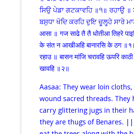
ਸਿਉ ਪੇਡਾ ਗਟਕਾਵਹਿ ॥੧॥ ਰਹਾਉ ॥ 
ਬਸੁਧਾ ਖੋਦਿ ਕਰਹਿ ਦੁਇ ਚੂਲ੍ਹ੍ਹੇ ਸਾਰੇ
आसा ॥ गज साढे तै तै धोतीआ तिहरे पा
के संत न आखीअहि बानारसि के ठग ॥१॥
रहाउ ॥ बासन मांजि चरावहि ऊपरि काठी 
खावहि ॥२॥
Aasaa: They wear loin cloths, 
wound sacred threads. They h
carry glittering jugs in their 
they are thugs of Benares. ||
eat the trees along with the