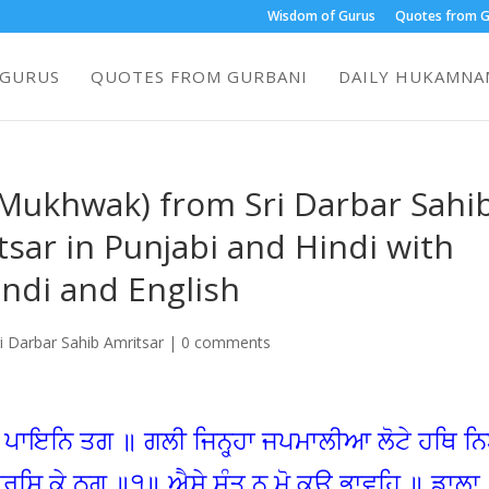
Wisdom of Gurus
Quotes from G
 GURUS
QUOTES FROM GURBANI
DAILY HUKAMNAM
ukhwak) from Sri Darbar Sahi
sar in Punjabi and Hindi with
indi and English
 Darbar Sahib Amritsar
|
0 comments
ੇ ਪਾਇਨਿ ਤਗ ॥ ਗਲੀ ਜਿਨ੍ਹ੍ਹਾ ਜਪਮਾਲੀਆ ਲੋਟੇ ਹਥਿ ਨ
ਰਸਿ ਕੇ ਠਗ ॥੧॥ ਐਸੇ ਸੰਤ ਨ ਮੋ ਕਉ ਭਾਵਹਿ ॥ ਡਾਲਾ