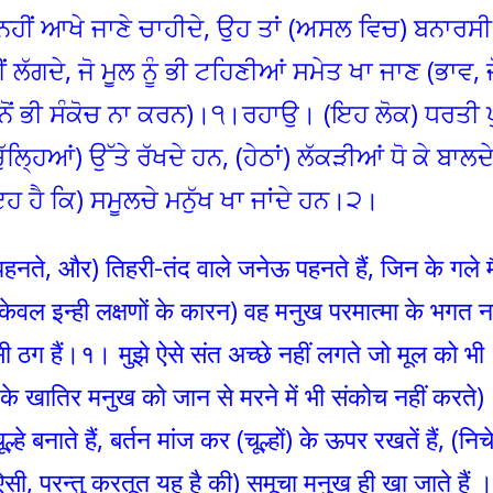
ਹੀਂ ਆਖੇ ਜਾਣੇ ਚਾਹੀਦੇ, ਉਹ ਤਾਂ (ਅਸਲ ਵਿਚ) ਬਨਾਰਸੀ
ਂ ਲੱਗਦੇ, ਜੋ ਮੂਲ ਨੂੰ ਭੀ ਟਹਿਣੀਆਂ ਸਮੇਤ ਖਾ ਜਾਣ (ਭਾਵ, ਜ
ਾਰਨੋਂ ਭੀ ਸੰਕੋਚ ਨਾ ਕਰਨ)।੧।ਰਹਾਉ। (ਇਹ ਲੋਕ) ਧਰਤੀ ਪ
 (ਚੁੱਲਿ੍ਹਆਂ) ਉੱਤੇ ਰੱਖਦੇ ਹਨ, (ਹੇਠਾਂ) ਲੱਕੜੀਆਂ ਧੋ ਕੇ ਬਾਲਦ
ਇਹ ਹੈ ਕਿ) ਸਮੂਲਚੇ ਮਨੁੱਖ ਖਾ ਜਾਂਦੇ ਹਨ।੨।
हनते, और) तिहरी-तंद वाले जनेऊ पहनते हैं, जिन के गले मै
 (केवल इन्ही लक्षणों के कारन) वह मनुख परमात्मा के भगत नह
ी ठग हैं।१। मुझे ऐसे संत अच्छे नहीं लगते जो मूल को भी
 के खातिर मनुख को जान से मरने में भी संकोच नहीं करते)
नाते हैं, बर्तन मांज कर (चूल्हों) के ऊपर रखतें हैं, (निच
 ऐसी, परन्तु करतूत यह है की) समूचा मनुख ही खा जाते हैं