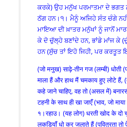
ਕਰਕੇ) ਉਹ ਮਨੁੱਖ ਪਰਮਾਤਮਾ ਦੇ ਭਗਤ ਨ
ਠੱਗ ਹਨ।੧। ਮੈਨੂੰ ਅਜਿਹੇ ਸੰਤ ਚੰਗੇ ਨਹੀ
ਮਾਇਆ ਦੀ ਖ਼ਾਤਰ ਮਨੁੱਖਾਂ ਨੂੰ ਜਾਨੋਂ ਮ
ਕੇ ਦੋ ਚੁੱਲ੍ਹੇ ਬਣਾਂਦੇ ਹਨ, ਭਾਂਡੇ ਮਾਂਜ ਕੇ
ਹਨ (ਸੁੱਚ ਤਾਂ ਇਹੋ ਜਿਹੀ, ਪਰ ਕਰਤੂਤ 
(जो मनुख) साढ़े-तीन गज (लम्बी) धोती (प
माला हैं और हाथ मैं चमकाय हुए लोटे हैं,
कहे जाने चाहिए, वह तो (असल में) बनारस
टहनी के साथ ही खा जाएँ (भाव, जो माया
१।रहाउ। (यह लोग) धरती खोद के दो चूल्हे ब
लकड़ियाँ धो कर जलाते हैं (पवित्रता तो