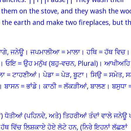
 them on the stove, and they wash the wo
p the earth and make two fireplaces, but t
 = ਧਾਗੇ, ਜਨੇਊ। ਜਪਮਾਲੀਆ = ਮਾਲਾ। ਹਥਿ = ਹੱਥ ਵਿਚ।
ੋਏ। ਓਇ = ਉਹ ਮਨੁੱਖ (ਬਹੁ-ਵਚਨ, Plural)। ਆਖੀਅਹਿ
ਾਲਾ = ਟਾਹਣੀਆਂ। ਪੇਡਾ = ਪੇੜ, ਬੂਟਾ। ਸਿਉ = ਸਮੇਤ, ਸ
ਬਾਸਨ = ਭਾਂਡੇ। ਕਾਠੀ = ਲੱਕੜੀਆਂ, ਬਾਲਣ। ਬਸੁਧਾ 
ਂ) ਧੋਤੀਆਂ (ਪਹਿਨਦੇ, ਅਤੇ) ਤਿਹਰੀਆਂ ਤੰਦਾਂ ਵਾਲੇ ਜਨੇਊ ਪ
ੇ ਹੱਥ ਵਿੱਚ ਲਿਸ਼ਕਾਏ ਹੋਏ ਲੋਟੇ ਹਨ, (ਨਿਰੇ ਇਹਨਾਂ ਲੱਛਣਾਂ