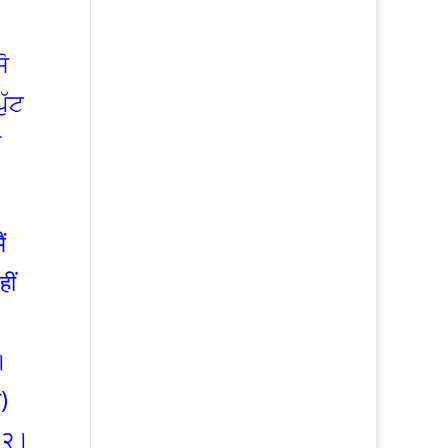
ੋ
ੁੱਟ
ੇ
ं
ीं
।
े)
 ।२।