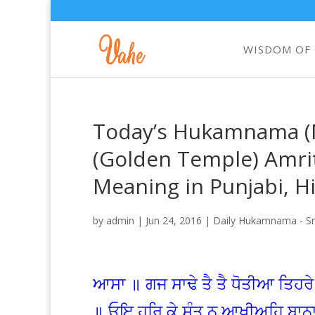
WISDOM OF
Today’s Hukamnama (M
(Golden Temple) Amrit
Meaning in Punjabi, H
by
admin
|
Jun 24, 2016
|
Daily Hukamnama - Sri
ਆਸਾ ॥ ਗਜ ਸਾਢੇ ਤੈ ਤੈ ਧੋਤੀਆ ਤਿਹਰ
॥ ਓਇ ਹਰਿ ਕੇ ਸੰਤ ਨ ਆਖੀਅਹਿ ਬਾਨਾ