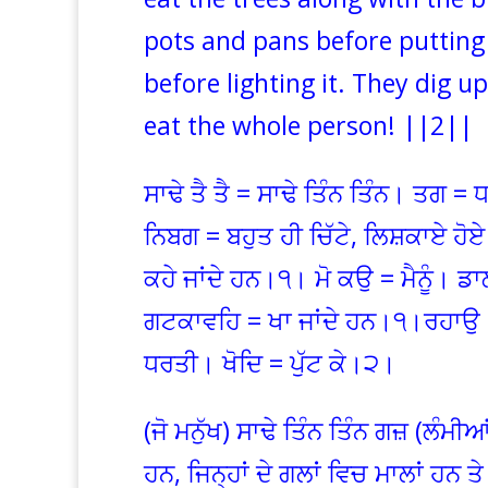
pots and pans before putting
before lighting it. They dig u
eat the whole person! ||2||
ਸਾਢੇ ਤੈ ਤੈ = ਸਾਢੇ ਤਿੰਨ ਤਿੰਨ। ਤਗ
ਨਿਬਗ = ਬਹੁਤ ਹੀ ਚਿੱਟੇ, ਲਿਸ਼ਕਾਏ ਹ
ਕਹੇ ਜਾਂਦੇ ਹਨ।੧। ਮੋ ਕਉ = ਮੈਨੂੰ। ਡ
ਗਟਕਾਵਹਿ = ਖਾ ਜਾਂਦੇ ਹਨ।੧।ਰਹਾਉ। 
ਧਰਤੀ। ਖੋਦਿ = ਪੁੱਟ ਕੇ।੨।
(ਜੋ ਮਨੁੱਖ) ਸਾਢੇ ਤਿੰਨ ਤਿੰਨ ਗਜ਼ (ਲੰਮੀਆ
ਹਨ, ਜਿਨ੍ਹਾਂ ਦੇ ਗਲਾਂ ਵਿਚ ਮਾਲਾਂ ਹਨ ਤ