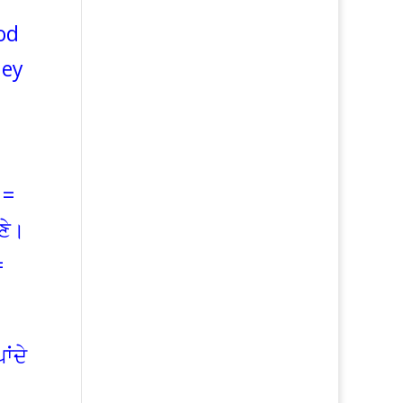
od
hey
 =
ਣੇ।
=
ਾਂਦੇ