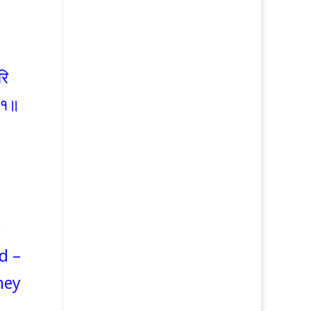
रि
॥१॥
y
d –
hey