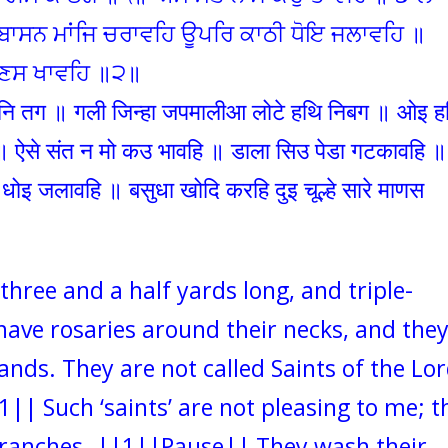
ਬਾਸਨ ਮਾਂਜਿ ਚਰਾਵਹਿ ਊਪਰਿ ਕਾਠੀ ਧੋਇ ਜਲਾਵਹਿ ॥
 ਮਾਣਸ ਖਾਵਹਿ ॥੨॥
इनि तग ॥ गली जिन्हा जपमालीआ लोटे हथि निबग ॥ ओइ ह
 ऐसे संत न मो कउ भावहि ॥ डाला सिउ पेडा गटकावहि 
धोइ जलावहि ॥ बसुधा खोदि करहि दुइ चूल्हे सारे माणस
three and a half yards long, and triple-
ave rosaries around their necks, and the
hands. They are not called Saints of the Lor
1|| Such ‘saints’ are not pleasing to me; t
 branches. ||1||Pause|| They wash their