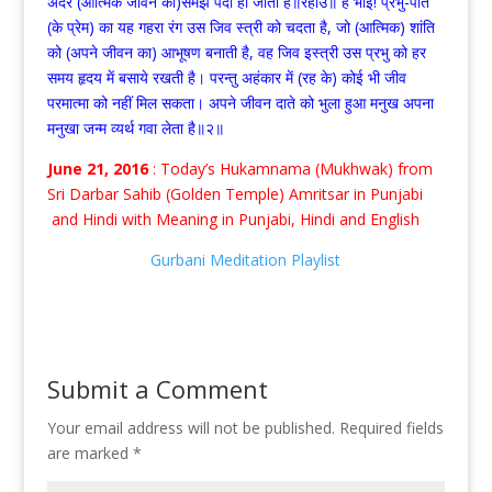
अंदर (आत्मिक जीवन की)समझ पैदा हो जाती है॥रहाउ॥ हे भाई! प्रभु-पति
(के प्रेम) का यह गहरा रंग उस जिव स्त्री को चदता है, जो (आत्मिक) शांति
को (अपने जीवन का) आभूषण बनाती है, वह जिव इस्त्री उस प्रभु को हर
समय हृदय में बसाये रखती है। परन्तु अहंकार में (रह के) कोई भी जीव
परमात्मा को नहीं मिल सकता। अपने जीवन दाते को भुला हुआ मनुख अपना
मनुखा जन्म व्यर्थ गवा लेता है॥२॥
June 21, 2016
: Today’s Hukamnama (Mukhwak) from
Sri Darbar Sahib (Golden Temple) Amritsar in Punjabi
and Hindi with Meaning in Punjabi, Hindi and English
Gurbani Meditation Playlist
Submit a Comment
Your email address will not be published.
Required fields
are marked
*