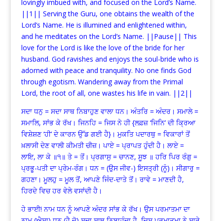
lovingly imbued with, and focused on the Lord’s Name.
||1|| Serving the Guru, one obtains the wealth of the
Lord’s Name. He is illumined and enlightened within,
and he meditates on the Lord’s Name. ||Pause|| This
love for the Lord is like the love of the bride for her
husband. God ravishes and enjoys the soul-bride who is
adorned with peace and tranquility. No one finds God
through egotism. Wandering away from the Primal
Lord, the root of all, one wastes his life in vain. ||2||
ਸਦਾ ਧਨੁ = ਸਦਾ ਸਾਥ ਨਿਬਾਹੁਣ ਵਾਲਾ ਧਨ। ਅੰਤਰਿ = ਅੰਦਰ। ਸਮਾਲੇ =
ਸਮਾਲਿ, ਸਾਂਭ ਕੇ ਰੱਖ। ਜਿਨਹਿ = ਜਿਸ ਨੇ ਹੀ {ਲਫ਼ਜ਼ ‘ਜਿਨਿ’ ਦੀ ਕ੍ਰਿਆ
ਵਿਸ਼ੇਸ਼ਣ ‘ਹੀ’ ਦੇ ਕਾਰਨ ਉੱਡ ਗਈ ਹੈ}। ਮੁਕਤਿ ਪਦਾਰਥੁ = ਵਿਕਾਰਾਂ ਤੋਂ
ਖ਼ਲਾਸੀ ਦੇਣ ਵਾਲੀ ਕੀਮਤੀ ਚੀਜ਼। ਪਾਏ = ਪ੍ਰਾਪਤ ਹੁੰਦੀ ਹੈ। ਲਾਏ =
ਲਾਇ, ਲਾ ਕੇ ॥੧॥ ਤੇ = ਤੋਂ। ਪ੍ਰਗਾਸੁ = ਚਾਨਣ, ਸੂਝ ॥ ਹਰਿ ਪਿਰ ਰੰਗੁ =
ਪ੍ਰਭੂ-ਪਤੀ ਦਾ ਪ੍ਰੇਮ-ਰੰਗ। ਧਨ = (ਉਸ ਜੀਵ-) ਇਸਤ੍ਰੀ (ਨੂੰ)। ਸੀਗਾਰੁ =
ਗਹਣਾ। ਮੂਲਹੁ = ਮੂਲ ਤੋਂ, ਆਪਣੇ ਜਿੰਦ-ਦਾਤੇ ਤੋਂ। ਰਾਵੇ = ਮਾਣਦੀ ਹੈ,
ਹਿਰਦੇ ਵਿਚ ਹਰ ਵੇਲੇ ਵਸਾਂਦੀ ਹੈ।
ਹੇ ਭਾਈ! ਨਾਮ ਧਨ ਨੂੰ ਆਪਣੇ ਅੰਦਰ ਸਾਂਭ ਕੇ ਰੱਖ। ਉਸ ਪਰਮਾਤਮਾ ਦਾ
ਨਾਮ (ਐਸਾ) ਧਨ (ਹੈ ਜੋ) ਸਦਾ ਸਾਥ ਨਿਬਾਹੁੰਦਾ ਹੈ, ਜਿਸ ਪਰਮਾਤਮਾ ਨੇ ਸਾਰੇ