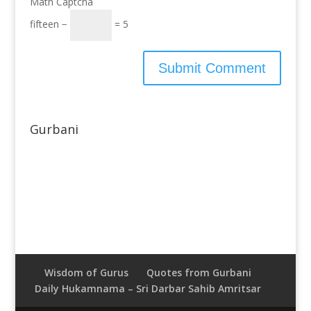
Math Captcha
fifteen −
= 5
Gurbani
Wisdom of Gurus
Quotes from Gurbani
Daily Hukamnama – Sri Darbar Sahib Amritsar