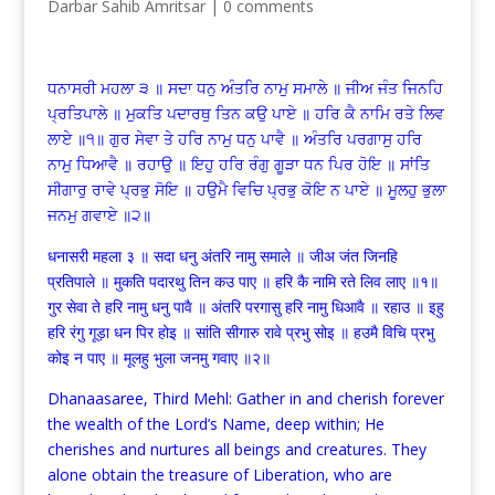
Darbar Sahib Amritsar
|
0 comments
ਧਨਾਸਰੀ ਮਹਲਾ ੩ ॥ ਸਦਾ ਧਨੁ ਅੰਤਰਿ ਨਾਮੁ ਸਮਾਲੇ ॥ ਜੀਅ ਜੰਤ ਜਿਨਹਿ
ਪ੍ਰਤਿਪਾਲੇ ॥ ਮੁਕਤਿ ਪਦਾਰਥੁ ਤਿਨ ਕਉ ਪਾਏ ॥ ਹਰਿ ਕੈ ਨਾਮਿ ਰਤੇ ਲਿਵ
ਲਾਏ ॥੧॥ ਗੁਰ ਸੇਵਾ ਤੇ ਹਰਿ ਨਾਮੁ ਧਨੁ ਪਾਵੈ ॥ ਅੰਤਰਿ ਪਰਗਾਸੁ ਹਰਿ
ਨਾਮੁ ਧਿਆਵੈ ॥ ਰਹਾਉ ॥ ਇਹੁ ਹਰਿ ਰੰਗੁ ਗੂੜਾ ਧਨ ਪਿਰ ਹੋਇ ॥ ਸਾਂਤਿ
ਸੀਗਾਰੁ ਰਾਵੇ ਪ੍ਰਭੁ ਸੋਇ ॥ ਹਉਮੈ ਵਿਚਿ ਪ੍ਰਭੁ ਕੋਇ ਨ ਪਾਏ ॥ ਮੂਲਹੁ ਭੁਲਾ
ਜਨਮੁ ਗਵਾਏ ॥੨॥
धनासरी महला ३ ॥ सदा धनु अंतरि नामु समाले ॥ जीअ जंत जिनहि
प्रतिपाले ॥ मुकति पदारथु तिन कउ पाए ॥ हरि कै नामि रते लिव लाए ॥१॥
गुर सेवा ते हरि नामु धनु पावै ॥ अंतरि परगासु हरि नामु धिआवै ॥ रहाउ ॥ इहु
हरि रंगु गूड़ा धन पिर होइ ॥ सांति सीगारु रावे प्रभु सोइ ॥ हउमै विचि प्रभु
कोइ न पाए ॥ मूलहु भुला जनमु गवाए ॥२॥
Dhanaasaree, Third Mehl: Gather in and cherish forever
the wealth of the Lord’s Name, deep within; He
cherishes and nurtures all beings and creatures. They
alone obtain the treasure of Liberation, who are