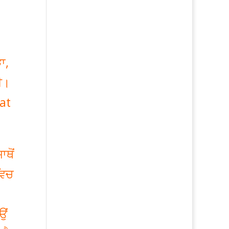
ਾ,
ੀ।
at
ਥੋਂ
ਵਿਚ
ਉਂ