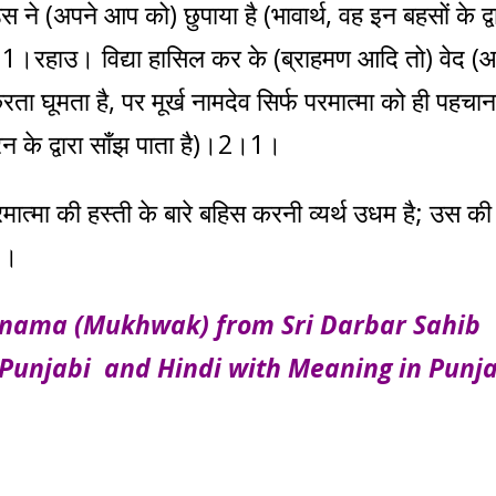
े (अपने आप को) छुपाया है (भावार्थ, वह इन बहसों के द्व
ा )।1।रहाउ। विद्या हासिल कर के (ब्राहमण आदि तो) वेद (
रता घूमता है, पर मूर्ख नामदेव सिर्फ परमात्मा को ही पहचा
न के द्वारा साँझ पाता है)।2।1।
रमात्मा की हस्ती के बारे बहिस करनी व्यर्थ उधम है; उस की
1।
mnama (Mukhwak) from Sri Darbar Sahib
 Punjabi and Hindi with Meaning in Punja