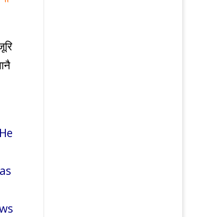
ूरि
ानै
 He
has
ows