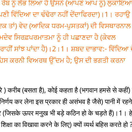
 ਰੱਬ ਨੂੰ ਲੱਭ ਲਿਆ ਹੈ ਉਸਨੇ (ਆਪਣੇ ਆਪ ਨੂੰ) ਲੁਕਾਇਆ
ਪਣੀ ਵਿੱਦਿਆ ਦਾ ਢੰਢੋਰਾ ਨਹੀਂ ਦੇਂਦਾਫਿਰਦਾ)।1। ਰਹਾਉ
ਕ ਤਾਂ) ਵੇਦ (ਆਦਿਕ ਧਰਮ-ਪੁਸਤਕਾਂ) ਦੀ ਵਿਸਥਾਰਨਾਲ
ਮਦੇਵ ਸਿਰਫ਼ਪਰਮਾਤਮਾ ਨੂੰ ਹੀ ਪਛਾਣਦਾ ਹੈ (ਕੇਵਲ
ਹੀਂ ਸਾਂਝ ਪਾਂਦਾ ਹੈ)।2।1। ਸ਼ਬਦ ਦਾਭਾਵ:- ਵਿੱਦਿਆ ਦ
ਹਿਸ ਕਰਨੀ ਵਿਅਰਥ ਉੱਦਮ ਹੈ; ਉਸ ਦੀ ਭਗਤੀ ਕਰਨਾ
रे ) करीब (बसता है), कोई कहता है (भगवान हमसे से कहीं) 
्णय कर लेना इस प्रकार ही असंभव है जैसे) पानी में रहने
(जिसके ऊपर मनुख भी बड़े कठिन हो के चड़ते हैं)।1। ह
िक्षा का विखावा करने के लिए) क्यों व्यर्थ बहिस करते हो 