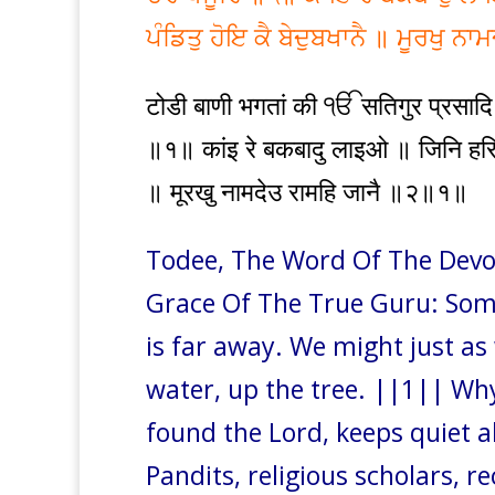
ਪੰਡਿਤੁ ਹੋਇ ਕੈ ਬੇਦੁਬਖਾਨੈ ॥ ਮੂਰਖੁ 
टोडी बाणी भगतां की ੴ सतिगुर प्रसादि
॥१॥ कांइ रे बकबादु लाइओ ॥ जिनि हरि
॥ मूरखु नामदेउ रामहि जानै ॥२॥१॥
Todee, The Word Of The Devo
Grace Of The True Guru: Some
is far away. We might just as 
water, up the tree. ||1|| W
found the Lord, keeps quiet
Pandits, religious scholars, 