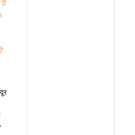
 ਹੈ
।
ੇ
दूर
े
?