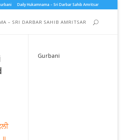
urbani
Daily Hukamnama – Sri Darbar Sahib Amritsar
A – SRI DARBAR SAHIB AMRITSAR
i
Gurbani
d
ੁਲੀ
 ॥