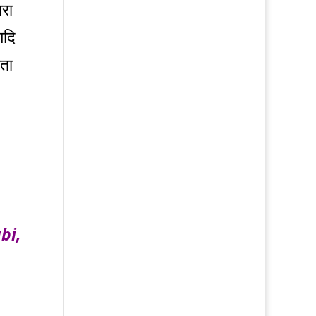
ारा
आदि
नता
bi,