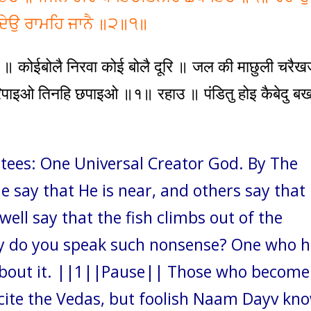
ਨਾਮਦੇਉ ਰਾਮਹਿ ਜਾਨੈ ॥੨॥੧॥
 ॥ कोईबोलै निरवा कोई बोलै दूरि ॥ जल की माछुली चरैखज
पाइओ तिनहि छपाइओ ॥१॥ रहाउ ॥ पंडितु होइ कैबेदु बख
tees: One Universal Creator God. By The
 say that He is near, and others say that
well say that the fish climbs out of the
hy do you speak such nonsense? One who 
 about it. ||1||Pause|| Those who become
recite the Vedas, but foolish Naam Dayv kn