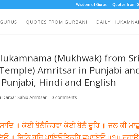
Wisdom of Gurus
Quotes from G
 GURUS
QUOTES FROM GURBANI
DAILY HUKAMNAM
s Hukamnama (Mukhwak) from Sr
Temple) Amritsar in Punjabi an
 Punjabi, Hindi and English
 Darbar Sahib Amritsar
|
0 comments
ਸਾਦਿ ॥ ਕੋਈ ਬੋਲੈਨਿਰਵਾ ਕੋਈ ਬੋਲੈ ਦੂਰਿ ॥ ਜਲ ਕੀ ਮਾਛ
 ਲਾਇਓ ॥ ਜਿਨਿ ਹਰਿ ਪਾਇਓਤਿਨਹਿ ਛਪਾਇਓ ॥੧॥ ਰਹਾਉ