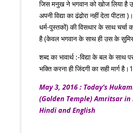
जिस मनुख ने भगवान को खोज लिया है उस न
अपनी विद्या का ढंढोरा नहीं देता पीटत
धर्म-पुस्तकों) की विसथार के साथ चर्चा क
है (केवल भगवान के साथ ही उस के सुमिर
शब्द का भावार्थ :-विद्या के बल के साथ प
भक्ति करना ही जिंदगी का सही मार्ग है।
May 3, 2016 : Today’s Huka
(Golden Temple) Amritsar in
Hindi and English