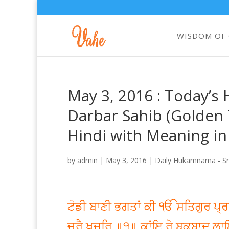
WISDOM OF
May 3, 2016 : Today’
Darbar Sahib (Golden 
Hindi with Meaning in
by
admin
|
May 3, 2016
|
Daily Hukamnama - Sri
ਟੋਡੀ ਬਾਣੀ ਭਗਤਾਂ ਕੀ ੴ ਸਤਿਗੁਰ ਪ੍ਰ
ਚਰੈ ਖਜੂਰਿ ॥੧॥ ਕਾਂਇ ਰੇ ਬਕਬਾਦੁ