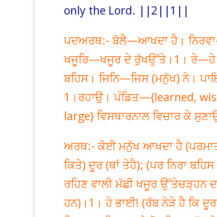
only the Lord. ||2||1||
ਪਦਅਰਥ:- ਬੋਲੈ—ਆਖਦਾ ਹੈ। ਨਿਰਵਾ—
ਖਜੂਰਿ—ਖਜੂਰ ਦੇ ਰੁੱਖਉੱਤੇ।1। ਰੇ
ਬਹਿਸ। ਜਿਨਿ—ਜਿਸ (ਮਨੁੱਖ) ਨੇ। ਪਾ
1।ਰਹਾਉ। ਪੰਡਿਤ—{learned, wise
large} ਵਿਸਥਾਰਨਾਲ ਵਿਚਾਰ ਕੇ ਸੁਣਾ
ਅਰਥ:- ਕੋਈ ਮਨੁੱਖ ਆਖਦਾ ਹੈ (ਪਰਮਾਤਮਾ
ਕਿਤੇ) ਦੂਰ (ਥਾਂ ਤੇਹੈ); (ਪਰ ਨਿਰਾ ਬਹ
ਰਹਿਣ ਵਾਲੀ ਮੱਛੀ ਖਜੂਰ ਉੱਤੇਚੜ੍ਹਨ ਦਾ
ਹਨ)।1। ਹੇ ਭਾਈ! (ਰੱਬ ਨੇੜੇ ਹੈ ਕਿ