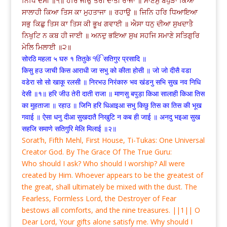
ਨਿਧਿ ਦੇਸੀ ॥੧॥ ਹਰਿ ਜੀਉ ਤੇਰੀ ਦਾਤੀ ਰਾਜਾ ॥ ਮਾਣਸੁ ਬਪੁੜਾ ਕਿਆ
ਸਾਲਾਹੀ ਕਿਆ ਤਿਸ ਕਾ ਮੁਹਤਾਜਾ ॥ ਰਹਾਉ ॥ ਜਿਨਿ ਹਰਿ ਧਿਆਇਆ
ਸਭੁ ਕਿਛੁ ਤਿਸ ਕਾ ਤਿਸ ਕੀ ਭੂਖ ਗਵਾਈ ॥ ਐਸਾ ਧਨੁ ਦੀਆ ਸੁਖਦਾਤੈ
ਨਿਖੁਟਿ ਨ ਕਬ ਹੀ ਜਾਈ ॥ ਅਨਦੁ ਭਇਆ ਸੁਖ ਸਹਜਿ ਸਮਾਣੇ ਸਤਿਗੁਰਿ
ਮੇਲਿ ਮਿਲਾਈ ॥੨॥
सोरठि महला ५ घरु १ तितुके ੴ सतिगुर प्रसादि ॥
किसु हउ जाची किस आराधी जा सभु को कीता होसी ॥ जो जो दीसै वडा
वडेरा सो सो खाकू रलसी ॥ निरभउ निरंकारु भव खंडनु सभि सुख नव निधि
देसी ॥१॥ हरि जीउ तेरी दाती राजा ॥ माणसु बपुड़ा किआ सालाही किआ तिस
का मुहताजा ॥ रहाउ ॥ जिनि हरि धिआइआ सभु किछु तिस का तिस की भूख
गवाई ॥ ऐसा धनु दीआ सुखदातै निखुटि न कब ही जाई ॥ अनदु भइआ सुख
सहजि समाणे सतिगुरि मेलि मिलाई ॥२॥
Sorat’h, Fifth Mehl, First House, Ti-Tukas: One Universal
Creator God. By The Grace Of The True Guru:
Who should I ask? Who should I worship? All were
created by Him. Whoever appears to be the greatest of
the great, shall ultimately be mixed with the dust. The
Fearless, Formless Lord, the Destroyer of Fear
bestows all comforts, and the nine treasures. ||1|| O
Dear Lord, Your gifts alone satisfy me. Why should I