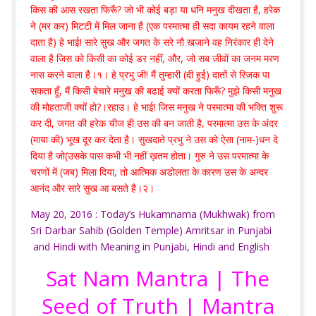
किस की आस रखता फिरूँ? जो भी कोई बड़ा या धनि मनुख दीखता है, हरेक
ने (मर कर) मिटटी में मिल जाना है (एक परमात्मा ही सदा कायम रहने वाला
दाता है) हे भाई! सारे सुख और जगत के सरे नौ खजाने वह निरंकार ही देने
वाला है जिस को किसी का कोई डर नहीं, और, जो सब जीवों का जनम मरण
नास करने वाला है।१। हे प्रभु जी! मैं तुम्हारी (दी हुई) दातों से रिजक पा
सकता हूँ, मैं किसी बेचारे मनुख की बढाई क्यों करता फिरूँ? मुझे किसी मनुख
की मोहताजी क्यों हो?।रहाउ। हे भाई! जिस मनुख ने परमात्मा की भक्ति शुरू
कर दी, जगत की हरेक चीज ही उस की बन जाती है, परमात्मा उस के अंदर
(माया की) भूख दूर कर देता है। सुखदाते प्रभु ने उस को ऐसा (नाम-)धन दे
दिया है जो(उसके पास कभी भी नहीं ख़तम होता। गुरु ने उस परमात्मा के
चरणों में (जब) मिला दिया, तो आत्मिक अडोलता के कारण उस के अन्दर
आनंद और सारे सुख आ बसते है।२।
May 20, 2016 : Today’s Hukamnama (Mukhwak) from
Sri Darbar Sahib (Golden Temple) Amritsar in Punjabi
and Hindi with Meaning in Punjabi, Hindi and English
Sat Nam Mantra | The
Seed of Truth | Mantra