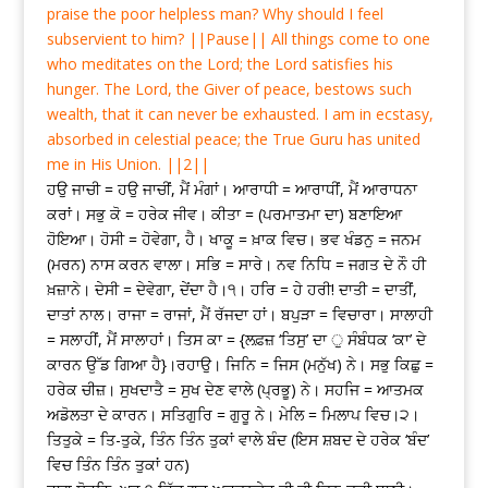
praise the poor helpless man? Why should I feel
subservient to him? ||Pause|| All things come to one
who meditates on the Lord; the Lord satisfies his
hunger. The Lord, the Giver of peace, bestows such
wealth, that it can never be exhausted. I am in ecstasy,
absorbed in celestial peace; the True Guru has united
me in His Union. ||2||
ਹਉ ਜਾਚੀ = ਹਉ ਜਾਚੀਂ, ਮੈਂ ਮੰਗਾਂ। ਆਰਾਧੀ = ਆਰਾਧੀਂ, ਮੈਂ ਆਰਾਧਨਾ
ਕਰਾਂ। ਸਭੁ ਕੋ = ਹਰੇਕ ਜੀਵ। ਕੀਤਾ = (ਪਰਮਾਤਮਾ ਦਾ) ਬਣਾਇਆ
ਹੋਇਆ। ਹੋਸੀ = ਹੋਵੇਗਾ, ਹੈ। ਖਾਕੂ = ਖ਼ਾਕ ਵਿਚ। ਭਵ ਖੰਡਨੁ = ਜਨਮ
(ਮਰਨ) ਨਾਸ ਕਰਨ ਵਾਲਾ। ਸਭਿ = ਸਾਰੇ। ਨਵ ਨਿਧਿ = ਜਗਤ ਦੇ ਨੌ ਹੀ
ਖ਼ਜ਼ਾਨੇ। ਦੇਸੀ = ਦੇਵੇਗਾ, ਦੇਂਦਾ ਹੈ।੧। ਹਰਿ = ਹੇ ਹਰੀ! ਦਾਤੀ = ਦਾਤੀਂ,
ਦਾਤਾਂ ਨਾਲ। ਰਾਜਾ = ਰਾਜਾਂ, ਮੈਂ ਰੱਜਦਾ ਹਾਂ। ਬਪੁੜਾ = ਵਿਚਾਰਾ। ਸਾਲਾਹੀ
= ਸਲਾਹੀਂ, ਮੈਂ ਸਾਲਾਹਾਂ। ਤਿਸ ਕਾ = {ਲਫ਼ਜ਼ ‘ਤਿਸੁ’ ਦਾ ੁ ਸੰਬੰਧਕ ‘ਕਾ’ ਦੇ
ਕਾਰਨ ਉੱਡ ਗਿਆ ਹੈ}।ਰਹਾਉ। ਜਿਨਿ = ਜਿਸ (ਮਨੁੱਖ) ਨੇ। ਸਭੁ ਕਿਛੁ =
ਹਰੇਕ ਚੀਜ਼। ਸੁਖਦਾਤੈ = ਸੁਖ ਦੇਣ ਵਾਲੇ (ਪ੍ਰਭੂ) ਨੇ। ਸਹਜਿ = ਆਤਮਕ
ਅਡੋਲਤਾ ਦੇ ਕਾਰਨ। ਸਤਿਗੁਰਿ = ਗੁਰੂ ਨੇ। ਮੇਲਿ = ਮਿਲਾਪ ਵਿਚ।੨।
ਤਿਤੁਕੇ = ਤਿ-ਤੁਕੇ, ਤਿੰਨ ਤਿੰਨ ਤੁਕਾਂ ਵਾਲੇ ਬੰਦ (ਇਸ ਸ਼ਬਦ ਦੇ ਹਰੇਕ ‘ਬੰਦ’
ਵਿਚ ਤਿੰਨ ਤਿੰਨ ਤੁਕਾਂ ਹਨ)