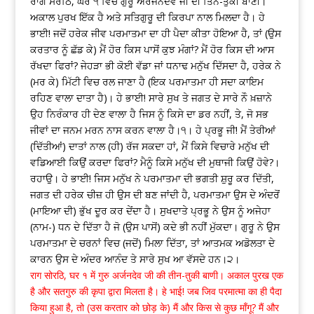
ਰਾਗ ਸੋਰਠਿ, ਘਰ ੧ ਵਿੱਚ ਗੁਰੂ ਅਰਜਨਦੇਵ ਜੀ ਦੀ ਤਿਨ-ਤੁਕੀ ਬਾਣੀ।
ਅਕਾਲ ਪੁਰਖ ਇੱਕ ਹੈ ਅਤੇ ਸਤਿਗੁਰੂ ਦੀ ਕਿਰਪਾ ਨਾਲ ਮਿਲਦਾ ਹੈ। ਹੇ
ਭਾਈ! ਜਦੋਂ ਹਰੇਕ ਜੀਵ ਪਰਮਾਤਮਾ ਦਾ ਹੀ ਪੈਦਾ ਕੀਤਾ ਹੋਇਆ ਹੈ, ਤਾਂ (ਉਸ
ਕਰਤਾਰ ਨੂੰ ਛੱਡ ਕੇ) ਮੈਂ ਹੋਰ ਕਿਸ ਪਾਸੋਂ ਕੁਝ ਮੰਗਾਂ? ਮੈਂ ਹੋਰ ਕਿਸ ਦੀ ਆਸ
ਰੱਖਦਾ ਫਿਰਾਂ? ਜੇਹੜਾ ਭੀ ਕੋਈ ਵੱਡਾ ਜਾਂ ਧਨਾਢ ਮਨੁੱਖ ਦਿੱਸਦਾ ਹੈ, ਹਰੇਕ ਨੇ
(ਮਰ ਕੇ) ਮਿੱਟੀ ਵਿਚ ਰਲ ਜਾਣਾ ਹੈ (ਇਕ ਪਰਮਾਤਮਾ ਹੀ ਸਦਾ ਕਾਇਮ
ਰਹਿਣ ਵਾਲਾ ਦਾਤਾ ਹੈ)। ਹੇ ਭਾਈ! ਸਾਰੇ ਸੁਖ ਤੇ ਜਗਤ ਦੇ ਸਾਰੇ ਨੌ ਖ਼ਜ਼ਾਨੇ
ਉਹ ਨਿਰੰਕਾਰ ਹੀ ਦੇਣ ਵਾਲਾ ਹੈ ਜਿਸ ਨੂੰ ਕਿਸੇ ਦਾ ਡਰ ਨਹੀਂ, ਤੇ, ਜੋ ਸਭ
ਜੀਵਾਂ ਦਾ ਜਨਮ ਮਰਨ ਨਾਸ ਕਰਨ ਵਾਲਾ ਹੈ।੧। ਹੇ ਪ੍ਰਭੂ ਜੀ! ਮੈਂ ਤੇਰੀਆਂ
(ਦਿੱਤੀਆਂ) ਦਾਤਾਂ ਨਾਲ (ਹੀ) ਰੱਜ ਸਕਦਾ ਹਾਂ, ਮੈਂ ਕਿਸੇ ਵਿਚਾਰੇ ਮਨੁੱਖ ਦੀ
ਵਡਿਆਈ ਕਿਉਂ ਕਰਦਾ ਫਿਰਾਂ? ਮੈਨੂੰ ਕਿਸੇ ਮਨੁੱਖ ਦੀ ਮੁਥਾਜੀ ਕਿਉਂ ਹੋਵੇ?।
ਰਹਾਉ। ਹੇ ਭਾਈ! ਜਿਸ ਮਨੁੱਖ ਨੇ ਪਰਮਾਤਮਾ ਦੀ ਭਗਤੀ ਸ਼ੁਰੂ ਕਰ ਦਿੱਤੀ,
ਜਗਤ ਦੀ ਹਰੇਕ ਚੀਜ਼ ਹੀ ਉਸ ਦੀ ਬਣ ਜਾਂਦੀ ਹੈ, ਪਰਮਾਤਮਾ ਉਸ ਦੇ ਅੰਦਰੋਂ
(ਮਾਇਆ ਦੀ) ਭੁੱਖ ਦੂਰ ਕਰ ਦੇਂਦਾ ਹੈ। ਸੁਖਦਾਤੇ ਪ੍ਰਭੂ ਨੇ ਉਸ ਨੂੰ ਅਜੇਹਾ
(ਨਾਮ-) ਧਨ ਦੇ ਦਿੱਤਾ ਹੈ ਜੋ (ਉਸ ਪਾਸੋਂ) ਕਦੇ ਭੀ ਨਹੀਂ ਮੁੱਕਦਾ। ਗੁਰੂ ਨੇ ਉਸ
ਪਰਮਾਤਮਾ ਦੇ ਚਰਨਾਂ ਵਿਚ (ਜਦੋਂ) ਮਿਲਾ ਦਿੱਤਾ, ਤਾਂ ਆਤਮਕ ਅਡੋਲਤਾ ਦੇ
ਕਾਰਨ ਉਸ ਦੇ ਅੰਦਰ ਆਨੰਦ ਤੇ ਸਾਰੇ ਸੁਖ ਆ ਵੱਸਦੇ ਹਨ।੨।
राग सोरठि, घर १ में गुरु अर्जनदेव जी की तीन-तुकी बाणी। अकाल पुरख एक
है और सतगुरु की कृपा द्वारा मिलता है। हे भाई! जब जिव परमात्मा का ही पैदा
किया हुआ है, तो (उस करतार को छोड़ के) मैं और किस से कुछ माँगू? मैं और