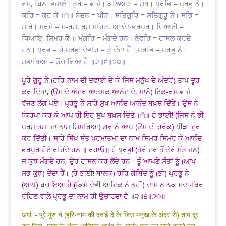
ਰਸ, ਬਿਨਾ ਵਜਾਏ। ਤੂਰੇ = ਵਾਜੇ। ਕਲਿਆਣ = ਸੁਖ। ਪ੍ਰਭਿ = ਪ੍ਰਭੂ ਨੇ।
ਕਰਿ = ਕਰ ਕੇ ॥੧॥ ਬੇਦਨ = ਪੀੜ। ਸਤਿਗੁਰਿ = ਸਤਿਗੁਰੂ ਨੇ। ਸਭਿ =
ਸਾਰੇ। ਸਰਸੇ = ਸ-ਰਸ, ਰਸ ਸਹਿਤ, ਆਨੰਦ-ਭਰਪੂਰ। ਧਿਆਈ =
ਧਿਆਇ, ਸਿਮਰ ਕੇ ॥ ਮੰਗਹਿ = ਮੰਗਦੇ ਹਨ। ਲੇਵਹਿ = ਹਾਸਲ ਕਰਦੇ
ਹਨ। ਪ੍ਰਭ = ਹੇ ਪ੍ਰਭੂ! ਦੇਵਹਿ = ਤੂੰ ਦੇਂਦਾ ਹੈਂ। ਪ੍ਰਭਿ = ਪ੍ਰਭੂ ਨੇ।
ਸੁਭਾਖਿਆ = ਉਚਾਰਿਆ ਹੈ ॥੨॥੬॥੭੦॥
ਪੂਰੇ ਗੁਰੂ ਨੇ (ਹਰਿ-ਨਾਮ ਦੀ ਦਵਾਈ ਦੇ ਕੇ ਜਿਸ ਮਨੁੱਖ ਦੇ ਅੰਦਰੋਂ) ਤਾਪ ਦੂਰ
ਕਰ ਦਿੱਤਾ, (ਉਸ ਦੇ ਅੰਦਰ ਆਤਮਕ ਆਨੰਦ ਦੇ, ਮਾਨੋ) ਇਕ-ਰਸ ਵਾਜੇ
ਵੱਜਣ ਲੱਗ ਪਏ। ਪ੍ਰਭੂ ਨੇ ਸਾਰੇ ਸੁਖ ਆਨੰਦ ਆਨੰਦ ਬਖ਼ਸ਼ ਦਿੱਤੇ। ਉਸ ਨੇ
ਕਿਰਪਾ ਕਰ ਕੇ ਆਪ ਹੀ ਇਹ ਸੁਖ ਬਖ਼ਸ਼ ਦਿੱਤੇ ॥੧॥ ਹੇ ਭਾਈ! (ਜਿਸ ਨੇ ਭੀ
ਪਰਮਾਤਮਾ ਦਾ ਨਾਮ ਸਿਮਰਿਆ) ਗੁਰੂ ਨੇ ਆਪ (ਉਸ ਦੀ ਹਰੇਕ) ਪੀੜਾ ਦੂਰ
ਕਰ ਦਿੱਤੀ। ਸਾਰੇ ਸਿੱਖ ਸੰਤ ਪਰਮਾਤਮਾ ਦਾ ਨਾਮ ਸਿਮਰ ਸਿਮਰ ਕੇ ਆਨੰਦ-
ਭਰਪੂਰ ਹੋਏ ਰਹਿੰਦੇ ਹਨ ॥ ਰਹਾਉ॥ ਹੇ ਪ੍ਰਭੂ! (ਤੇਰੇ ਦਰ ਤੋਂ ਤੇਰੇ ਸੰਤ ਜਨ)
ਜੋ ਕੁਝ ਮੰਗਦੇ ਹਨ, ਉਹ ਹਾਸਲ ਕਰ ਲੈਂਦੇ ਹਨ। ਤੂੰ ਆਪਣੇ ਸੰਤਾਂ ਨੂੰ (ਆਪ
ਸਭ ਕੁਝ) ਦੇਂਦਾ ਹੈਂ। (ਹੇ ਭਾਈ! ਬਾਲਕ) ਹਰਿ ਗੋਬਿੰਦ ਨੂੰ (ਭੀ) ਪ੍ਰਭੂ ਨੇ
(ਆਪ) ਬਚਾਇਆ ਹੈ (ਕਿਸੇ ਦੇਵੀ ਆਦਿਕ ਨੇ ਨਹੀਂ) ਦਾਸ ਨਾਨਕ ਸਦਾ-ਥਿਰ
ਰਹਿਣ ਵਾਲੇ ਪ੍ਰਭੂ ਦਾ ਨਾਮ ਹੀ ਉਚਾਰਦਾ ਹੈ ॥੨॥੬॥੭੦॥
अर्थ :- पूरे गुरु ने (हरि-नाम की दवाई दे के जिस मनुख के अंदर से) ताप दूर