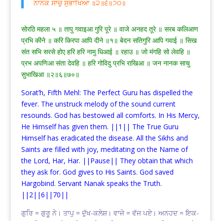
ਨਾਨਕ ਸਾਚੁ ਸੁਭਾਖਿਆ ॥੨॥੬॥੭੦॥
सोरठि महला ५ ॥ तापु गवाइआ गुरि पूरे ॥ वाजे अनहद तूरे ॥ सरब कलिआण
प्रभि कीने ॥ करि किरपा आपि दीने ॥१॥ बेदन सतिगुरि आपि गवाई ॥ सिख
संत सभि सरसे होए हरि हरि नामु धिआई ॥ रहाउ ॥ जो मंगहि सो लेवहि ॥
प्रभ अपणिआ संता देवहि ॥ हरि गोविदु प्रभि राखिआ ॥ जन नानक साचु
सुभाखिआ ॥२॥६॥७०॥
Sorat’h, Fifth Mehl: The Perfect Guru has dispelled the
fever. The unstruck melody of the sound current
resounds. God has bestowed all comforts. In His Mercy,
He Himself has given them. ||1|| The True Guru
Himself has eradicated the disease. All the Sikhs and
Saints are filled with joy, meditating on the Name of
the Lord, Har, Har. ||Pause|| They obtain that which
they ask for. God gives to His Saints. God saved
Hargobind. Servant Nanak speaks the Truth.
||2||6||70||
ਗੁਰਿ = ਗੁਰੂ ਨੇ। ਤਾਪੁ = ਦੁੱਖ-ਕਲੇਸ਼। ਵਾਜੇ = ਵੱਜ ਪਏ। ਅਨਹਦ = ਇਕ-