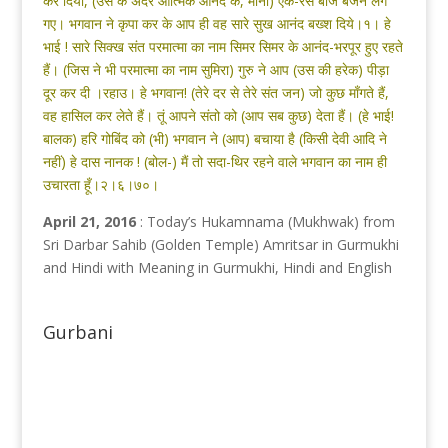
कर दिया, (उस के अंदर आत्मिक आनंद के, मानो) एक-रस बाजे बजने लग
गए। भगवान ने कृपा कर के आप ही वह सारे सुख आनंद बख्श दिये।१। हे
भाई ! सारे सिक्ख संत परमात्मा का नाम सिमर सिमर के आनंद-भरपूर हुए रहते
हैं। (जिस ने भी परमात्मा का नाम सुमिरा) गुरु ने आप (उस की हरेक) पीड़ा
दूर कर दी ।रहाउ। हे भगवान! (तेरे दर से तेरे संत जन) जो कुछ माँगते हैं,
वह हासिल कर लेते हैं। तूं आपने संतो को (आप सब कुछ) देता हैं। (हे भाई!
बालक) हरि गोबिंद को (भी) भगवान ने (आप) बचाया है (किसी देवी आदि ने
नहीं) हे दास नानक ! (बोल-) मैं तो सदा-थिर रहने वाले भगवान का नाम ही
उचारता हूँ।२।६।७०।
April 21, 2016
: Today’s Hukamnama (Mukhwak) from
Sri Darbar Sahib (Golden Temple) Amritsar in Gurmukhi
and Hindi with Meaning in Gurmukhi, Hindi and English
Gurbani